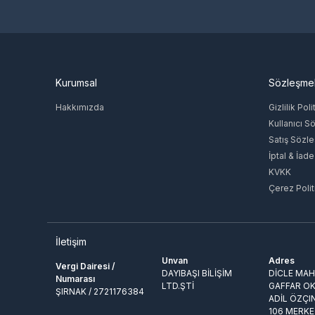
Kurumsal
Sözleşme
Hakkımızda
Gizlilik Poli
Kullanıcı S
Satış Sözl
İptal & İade
KVKK
Çerez Polit
İletişim
Unvan
Adres
Vergi Dairesi /
DAYIBAŞI BİLİŞİM
DİCLE MAH.
Numarası
LTD.ŞTİ
GAFFAR OK
ŞIRNAK / 2721176384
ADİL ÖZÇI
106 MERKE