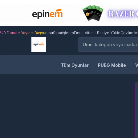
%0 Donate Yayıncı Başvurusu
Siparişlerim
Fırsat Vitrini
+Bakiye Yükle
Çözüm M
Tüm Oyunlar
PUBG Mobile
V