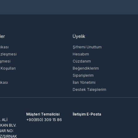
ler
Üyelik
tikası
Şifremi Unuttum
özleşmesi
Hesabım
eşmesi
Cüzdanım
 Koşulları
Beğendiklerim
Siparişlerim
ikası
İlan Yönetimi
Destek Taleplerim
Müşteri Temsilcisi
İletişim E-Posta
 ALİ
+90(850) 309 15 86
KAN BLV.
NAR NO:
Z/ŞIRNAK