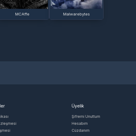
MCAffe
Malwarebytes
ler
Üyelik
tikası
Şifremi Unuttum
özleşmesi
Hesabım
eşmesi
Cüzdanım