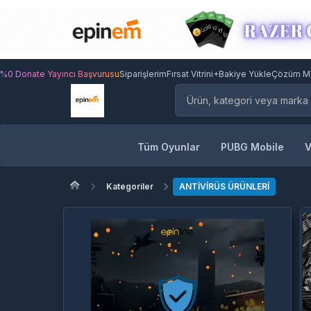
%0 Donate Yayıncı Başvurusu
Siparişlerim
Fırsat Vitrini
+Bakiye Yükle
Çözüm M
Tüm Oyunlar
PUBG Mobile
V
Kategoriler
ANTİVİRÜS ÜRÜNLERİ