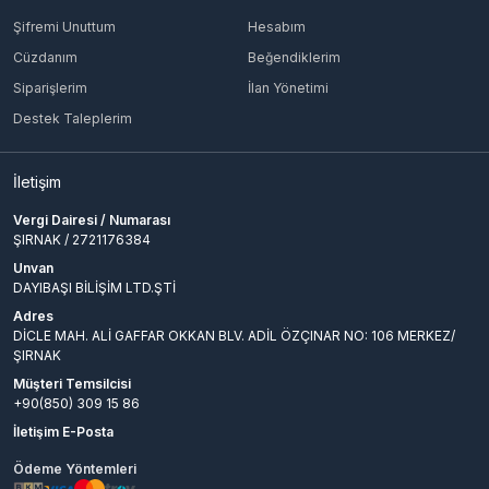
Şifremi Unuttum
Hesabım
Cüzdanım
Beğendiklerim
Siparişlerim
İlan Yönetimi
Destek Taleplerim
İletişim
Vergi Dairesi / Numarası
ŞIRNAK / 2721176384
Unvan
DAYIBAŞI BİLİŞİM LTD.ŞTİ
Adres
DİCLE MAH. ALİ GAFFAR OKKAN BLV. ADİL ÖZÇINAR NO: 106 MERKEZ/
ŞIRNAK
Müşteri Temsilcisi
+90(850) 309 15 86
İletişim E-Posta
Ödeme Yöntemleri