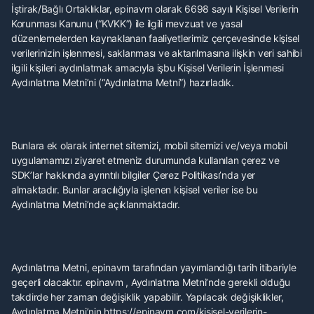
İştirak/Bağlı Ortaklıklar, epinavm olarak 6698 sayılı Kişisel Verilerin
Korunması Kanunu (“KVKK”) ile ilgili mevzuat ve yasal
düzenlemelerden kaynaklanan faaliyetlerimiz çerçevesinde kişisel
verilerinizin işlenmesi, saklanması ve aktarılmasına ilişkin veri sahibi
ilgili kişileri aydınlatmak amacıyla işbu Kişisel Verilerin İşlenmesi
Aydınlatma Metni’ni (“Aydınlatma Metni”) hazırladık.
Bunlara ek olarak internet sitemizi, mobil sitemizi ve/veya mobil
uygulamamızı ziyaret etmeniz durumunda kullanılan çerez ve
SDK’lar hakkında ayrıntılı bilgiler Çerez Politikası’nda yer
almaktadır. Bunlar aracılığıyla işlenen kişisel veriler ise bu
Aydınlatma Metni’nde açıklanmaktadır.
Aydınlatma Metni, epinavm tarafından yayımlandığı tarih itibariyle
geçerli olacaktır. epinavm , Aydınlatma Metni’nde gerekli olduğu
takdirde her zaman değişiklik yapabilir. Yapılacak değişiklikler,
Aydınlatma Metni’nin https://epinavm.com/kisisel-verilerin-