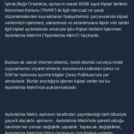
İştirak/Bağlı Ortaklıklar, epinavm olarak 6698 sayılı Kişisel Verilerin
Korunması Kanunu (“KVKK”) ile ilgili mevzuat ve yasal
düzenlemelerden kaynaklanan faaliyetlerimiz çerçevesinde kişisel
verilerinizin işlenmesi, saklanması ve aktarılmasına ilişkin veri sahibi
ilgili kişileri aydınlatmak amacıyla işbu Kişisel Verilerin İşlenmesi
Aydınlatma Metni’ni (“Aydınlatma Metni”) hazırladık.
Bunlara ek olarak internet sitemizi, mobil sitemizi ve/veya mobil
uygulamamızı ziyaret etmeniz durumunda kullanılan çerez ve
SDK’lar hakkında ayrıntılı bilgiler Çerez Politikası’nda yer
almaktadır. Bunlar aracılığıyla işlenen kişisel veriler ise bu
Aydınlatma Metni’nde açıklanmaktadır.
Aydınlatma Metni, epinavm tarafından yayımlandığı tarih itibariyle
geçerli olacaktır. epinavm , Aydınlatma Metni’nde gerekli olduğu
takdirde her zaman değişiklik yapabilir. Yapılacak değişiklikler,
Aydınlatma Metni’nin https://epinavm.com/kisisel-verilerin-