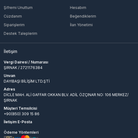
Şifremi Unuttum
Hesabım
Cüzdanım
Beğendiklerim
Siparişlerim
İlan Yönetimi
Destek Taleplerim
İletişim
Vergi Dairesi / Numarası
ŞIRNAK / 2721176384
Unvan
DAYIBAŞI BİLİŞİM LTD.ŞTİ
Adres
DİCLE MAH. ALİ GAFFAR OKKAN BLV. ADİL ÖZÇINAR NO: 106 MERKEZ/
ŞIRNAK
Müşteri Temsilcisi
+90(850) 309 15 86
İletişim E-Posta
Ödeme Yöntemleri