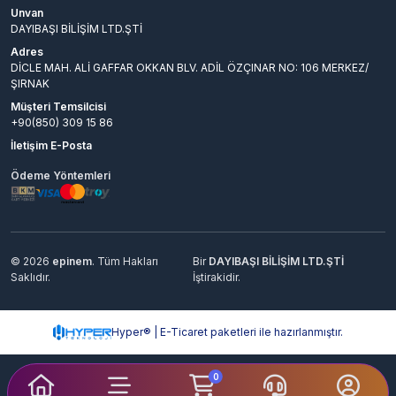
Unvan
DAYIBAŞI BİLİŞİM LTD.ŞTİ
Adres
DİCLE MAH. ALİ GAFFAR OKKAN BLV. ADİL ÖZÇINAR NO: 106 MERKEZ/
ŞIRNAK
Müşteri Temsilcisi
+90(850) 309 15 86
İletişim E-Posta
Ödeme Yöntemleri
© 2026
epinem
. Tüm Hakları
Bir
DAYIBAŞI BİLİŞİM LTD.ŞTİ
Saklıdır.
İştirakidir.
Hyper® | E-Ticaret paketleri ile hazırlanmıştır.
0