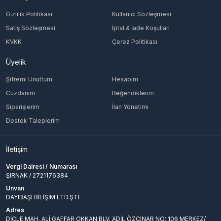
Gizlilik Politikası
Kullanıcı Sözleşmesi
Satış Sözleşmesi
İptal & İade Koşulları
KVKK
Çerez Politikası
Üyelik
Şifremi Unuttum
Hesabım
Cüzdanım
Beğendiklerim
Siparişlerim
İlan Yönetimi
Destek Taleplerim
İletişim
Vergi Dairesi / Numarası
ŞIRNAK / 2721176384
Unvan
DAYIBAŞI BİLİŞİM LTD.ŞTİ
Adres
DİCLE MAH. ALİ GAFFAR OKKAN BLV. ADİL ÖZÇINAR NO: 106 MERKEZ/