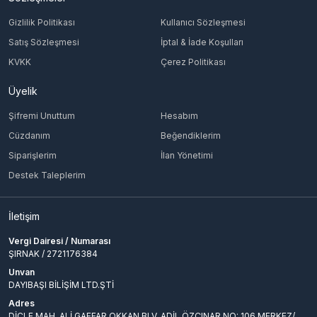
Gizlilik Politikası
Kullanıcı Sözleşmesi
Satış Sözleşmesi
İptal & İade Koşulları
KVKK
Çerez Politikası
Üyelik
Şifremi Unuttum
Hesabım
Cüzdanım
Beğendiklerim
Siparişlerim
İlan Yönetimi
Destek Taleplerim
İletişim
Vergi Dairesi / Numarası
ŞIRNAK / 2721176384
Unvan
DAYIBAŞI BİLİŞİM LTD.ŞTİ
Adres
DİCLE MAH. ALİ GAFFAR OKKAN BLV. ADİL ÖZÇINAR NO: 106 MERKEZ/