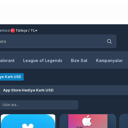
erkezi
Türkçe / TL
alorant
League of Legends
Bize Sat
Kampanyalar
ye Kartı USD
App Store Hediye Kartı USD