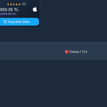
(0)
,350.35 TL
4,999.00 TL
Sepete Ekle
Türkçe / TL