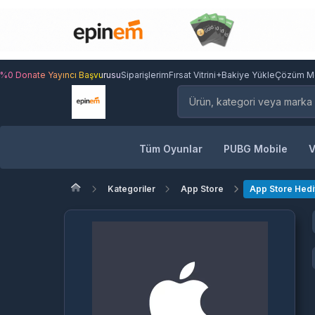
%0 Donate Yayıncı Başvurusu
Siparişlerim
Fırsat Vitrini
+Bakiye Yükle
Çözüm M
Tüm Oyunlar
PUBG Mobile
V
Kategoriler
App Store
App Store Hedi