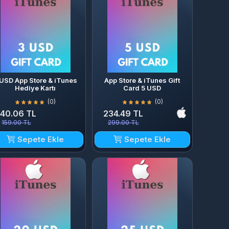
 USD App Store & iTunes
App Store & iTunes Gift
Hediye Kartı
Card 5 USD
(0)
(0)
140.06 TL
234.49 TL
159.00 TL
299.00 TL
Sepete Ekle
Sepete Ekle