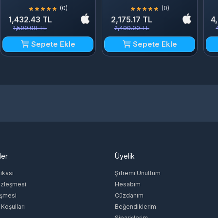
(0)
(0)
1,432.43 TL
2,175.17 TL
4
1,599.00 TL
2,499.00 TL
Sepete Ekle
Sepete Ekle
ler
Üyelik
tikası
Şifremi Unuttum
özleşmesi
Hesabım
eşmesi
Cüzdanım
 Koşulları
Beğendiklerim
Siparişlerim