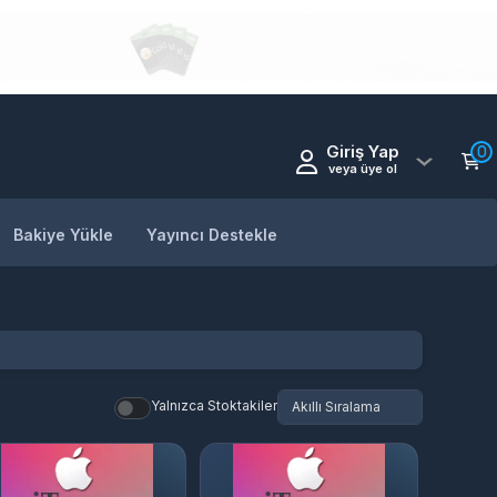
Giriş Yap
0
veya üye ol
Bakiye Yükle
Yayıncı Destekle
Yalnızca Stoktakiler