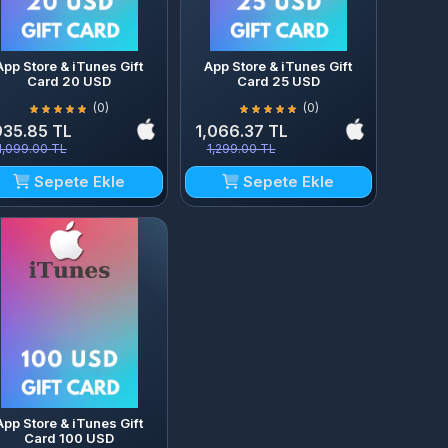
App Store & iTunes Gift
App Store & iTunes Gift
Card 20 USD
Card 25 USD
(0)
(0)
935.85 TL
1,066.37 TL
1,099.00 TL
1,299.00 TL
Sepete Ekle
Sepete Ekle
App Store & iTunes Gift
Card 100 USD